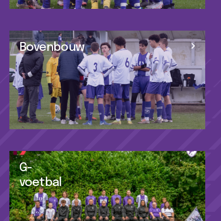
Bovenbouw
G-
voetbal