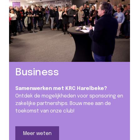
Business
Samenwerken met KRC Harelbeke?
Ontdek de mogelijkheden voor sponsoring en
zakelijke partnerships. Bouw mee aan de
toekomst van onze club!
Meer weten