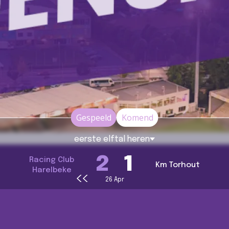
Gespeeld
Komend
eerste elftal heren
2
1
Racing Club
Km Torhout
Harelbeke
Volgende pag
‹‹
Paginering
26 Apr