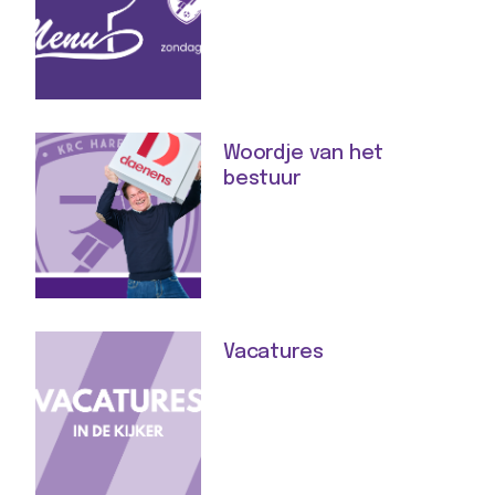
Woordje van het
bestuur
Vacatures