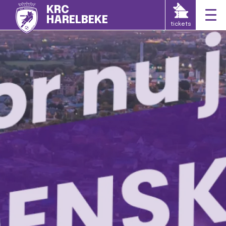
KRC
HARELBEKE
tickets