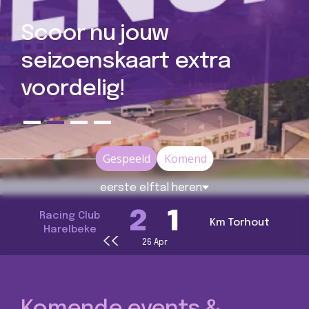
Woordje van het
bestuur
Gespeeld
Komend
eerste elftal heren
2
1
Racing Club
Km Torhout
Harelbeke
Volgende pag
‹‹
Paginering
26 Apr