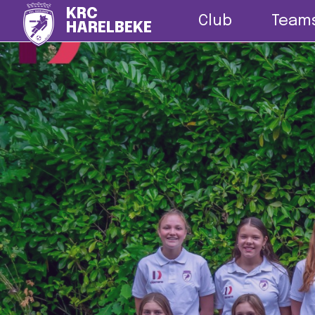
Nieuws
G-vo
KRC
Club
Team
HARELBEKE