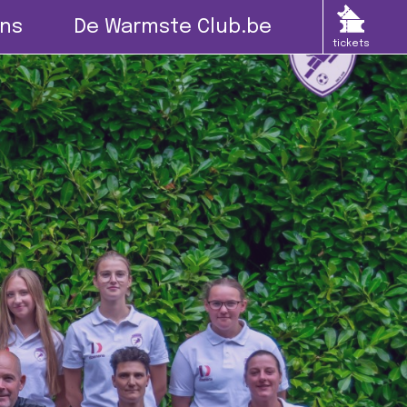
ns
De Warmste Club.be
tickets