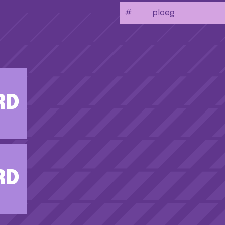
#
ploeg
RD
RD