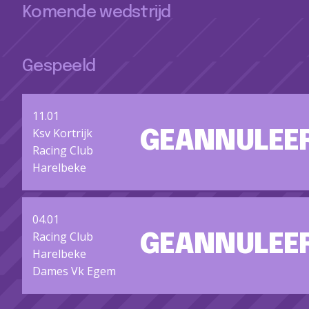
Komende wedstrijd
Gespeeld
11.01
Ksv Kortrijk
GEANNULEE
Racing Club
Harelbeke
04.01
Racing Club
GEANNULEE
Harelbeke
Dames Vk Egem