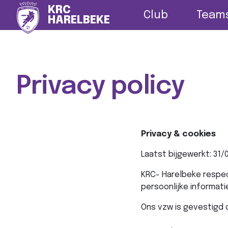
Nieuws
G-vo
KRC
Club
Team
HARELBEKE
Privacy policy
Privacy & cookies
Laatst bijgewerkt: 31/
KRC- Harelbeke respec
persoonlijke informat
Ons vzw is gevestigd