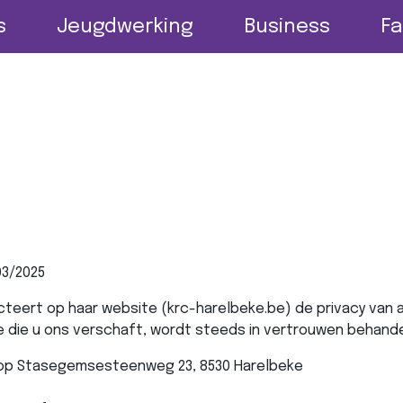
Onderbouw
etbal
aanvragen
s
Jeugdwerking
Business
Fa
Middenbouw
Bovenbouw
Postformatie
03/2025
teert op haar website (krc-harelbeke.be) de privacy van al
ie die u ons verschaft, wordt steeds in vertrouwen behande
 op
Stasegemsesteenweg 23, 8530 Harelbeke