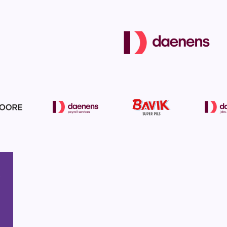
menu
,