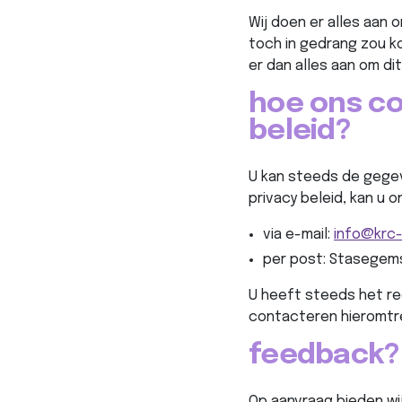
Wij doen er alles aan
toch in gedrang zou 
er dan alles aan om di
hoe ons co
beleid?
U kan steeds de gegev
privacy beleid, kan u 
via e-mail:
info@krc-
per post:
Stasegems
U heeft steeds het r
contacteren hieromtr
feedback?
Op aanvraag bieden wi