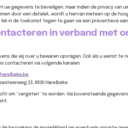
 om uw gegevens te beveiligen, maar indien de privacy van
komen door een datalek, wordt u hiervan meteen op de hoo
t lek in de toekomst tegen te gaan via een preventieve aan
ntacteren in verband met on
ens die wij over u bewaren opvragen. Ook als u wenst te 
ons contacteren via volgende kanalen:
harelbeke.be
esteenweg 23, 8530 Harelbeke
echt om “vergeten” te worden. Via bovenstaande gegevens
ent.
j de bezoekers de mogelijkheid om eventuele onjuiste gege