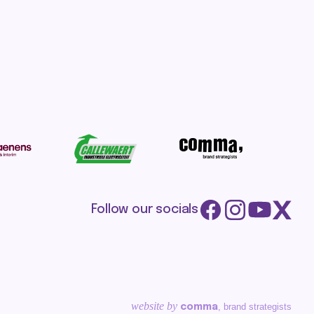
Follow our socials
website by
, brand strategists
comma