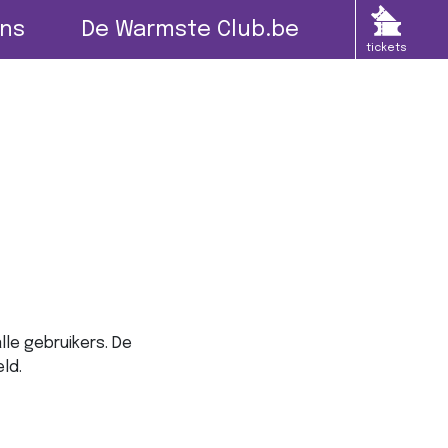
ns
De Warmste Club.be
tickets
le gebruikers. De
ld.