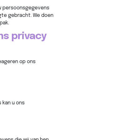
 uw persoonsgegevens
gte gebracht. We doen
pak.
s privacy
reageren op ons
 kan u ons
vens die wij van hen