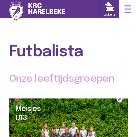
KRC
HARELBEKE
tickets
Futbalista
Onze leeftijdsgroepen
Meisjes
U13