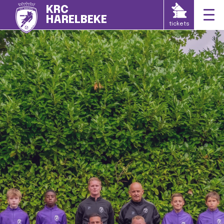
KRC
HARELBEKE
tickets