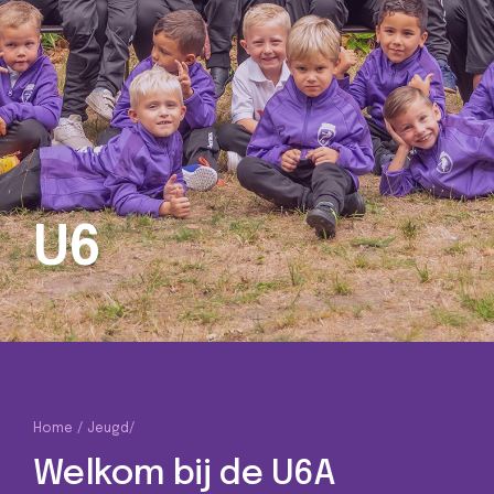
U6
Home
Jeugd
/
Welkom bij de U6A