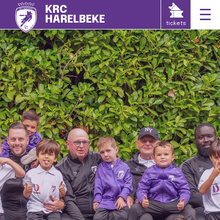
KRC
HARELBEKE
tickets