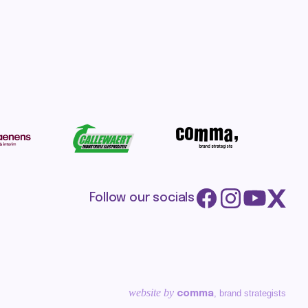
Follow our socials
website by
, brand strategists
comma