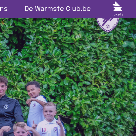
ns
De Warmste Club.be
tickets