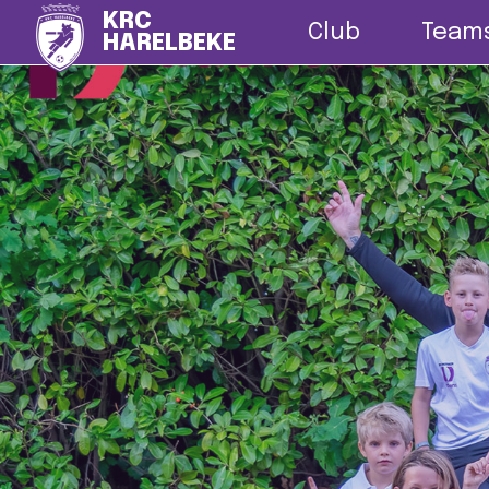
Nieuws
G-vo
KRC
Club
Team
HARELBEKE