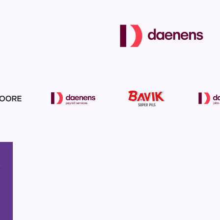
menu
,