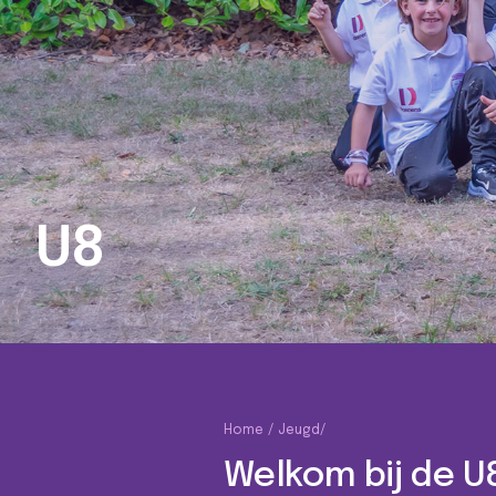
U8
Home
Jeugd
/
Welkom bij de U