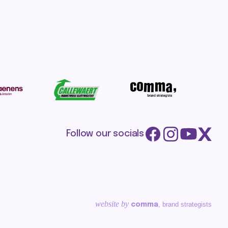
Follow our socials
website by
, brand strategists
comma