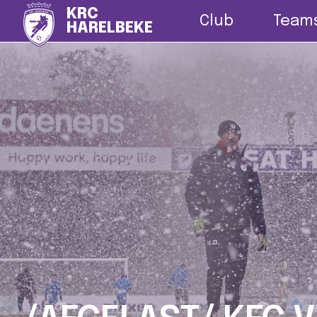
Nieuws
G-vo
KRC
Club
Team
HARELBEKE