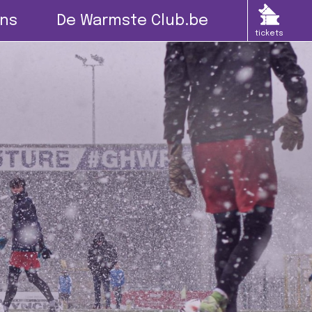
ns
De Warmste Club.be
tickets