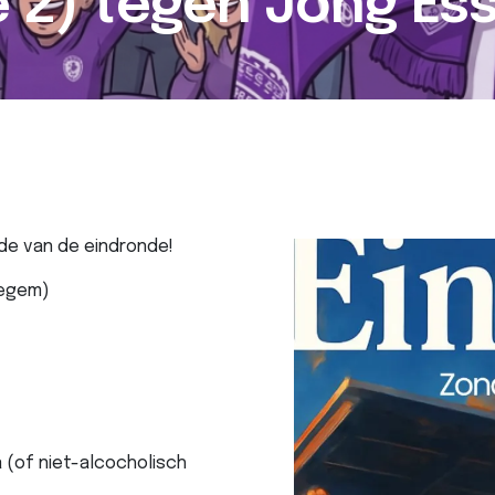
 2) tegen Jong Es
de van de eindronde!
regem)
 (of niet-alcocholisch