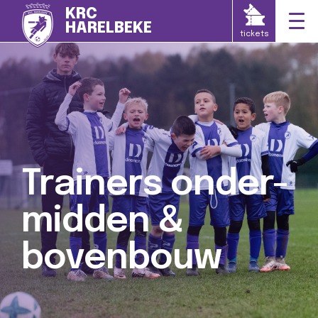
KRC
HARELBEKE
tickets
Trainers onder-
midden &
bovenbouw