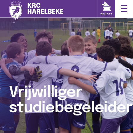
KRC
HARELBEKE
tickets
Vrijwilliger
studiebegeleider